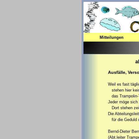
Mitteilungen
a
Ausfälle, Vers
Weil es fast täg
stehen hier kei
das Trampolin-Tr
Jeder möge sich 
Dort stehen zeit
Die Abteilungsle
für die Geduld 
Bernd-Dieter Ber
(Abt.leiter Tramp