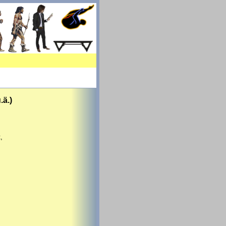
.ä.)
,