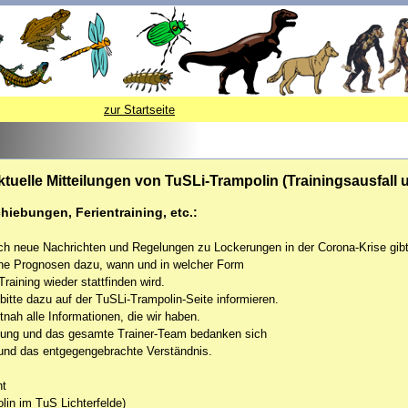
zur Startseite
ktuelle Mitteilungen von TuSLi-Trampolin (Trainingsausfall u
chiebungen, Ferientraining, etc.:
lich neue Nachrichten und Regelungen zu Lockerungen in der Corona-Krise gibt
ne Prognosen dazu, wann und in welcher Form
aining wieder stattfinden wird.
bitte dazu auf der TuSLi-Trampolin-Seite informieren.
nah alle Informationen, die wir haben.
itung und das gesamte Trainer-Team bedanken sich
und das entgegengebrachte Verständnis.
nt
olin im TuS Lichterfelde)