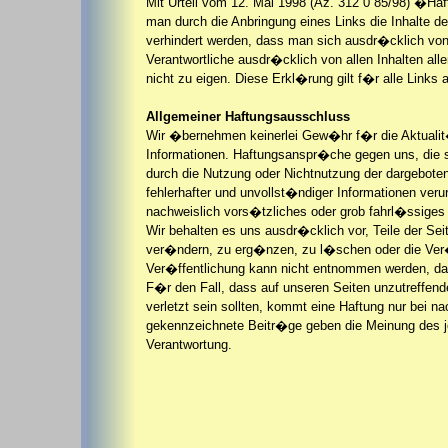
Mit Urteil vom 12. Mai 1998 (Az. 312 0 85/98) �Ha
man durch die Anbringung eines Links die Inhalte de
verhindert werden, dass man sich ausdr�cklich von d
Verantwortliche ausdr�cklich von allen Inhalten all
nicht zu eigen. Diese Erkl�rung gilt f�r alle Links 
Allgemeiner Haftungsausschluss
Wir �bernehmen keinerlei Gew�hr f�r die Aktualit�t
Informationen. Haftungsanspr�che gegen uns, die si
durch die Nutzung oder Nichtnutzung der dargebote
fehlerhafter und unvollst�ndiger Informationen ver
nachweislich vors�tzliches oder grob fahrl�ssiges 
Wir behalten es uns ausdr�cklich vor, Teile der 
ver�ndern, zu erg�nzen, zu l�schen oder die Ver�f
Ver�ffentlichung kann nicht entnommen werden, das
F�r den Fall, dass auf unseren Seiten unzutreffende
verletzt sein sollten, kommt eine Haftung nur bei 
gekennzeichnete Beitr�ge geben die Meinung des jew
Verantwortung.